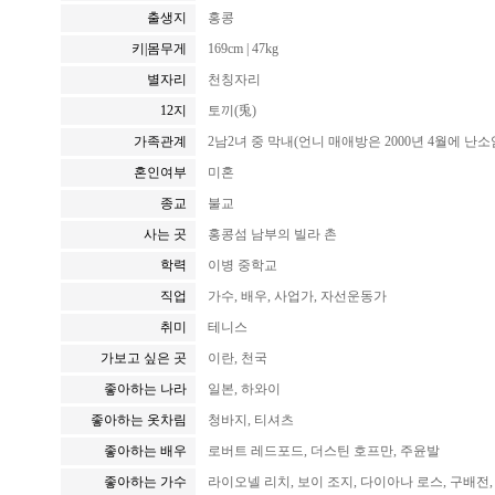
출생지
홍콩
키|몸무게
169cm | 47kg
별자리
천칭자리
12지
토끼(兎)
가족관계
2남2녀 중 막내(언니 매애방은 2000년 4월에 난
혼인여부
미혼
종교
불교
사는 곳
홍콩섬 남부의 빌라 촌
학력
이병 중학교
직업
가수, 배우, 사업가, 자선운동가
취미
테니스
가보고 싶은 곳
이란, 천국
좋아하는 나라
일본, 하와이
좋아하는 옷차림
청바지, 티셔츠
좋아하는 배우
로버트 레드포드, 더스틴 호프만, 주윤발
좋아하는 가수
라이오넬 리치, 보이 조지, 다이아나 로스, 구배전