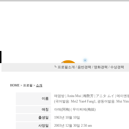
┗ 프로필소개
/
음반경력
/
영화경력
/
수상경력
HOME > 프로필 >
소개
매염방 | Anita Mui | 梅艶芳 |
アニタ·ムイ | 메이옌팡
이름
(국어발음: Mei2 Yan4 Fang1, 광동어발음: Mui Y
애칭
아매(阿梅) | 무이찌에(梅姐)
출생일
1963년 10월 10일
사망일
2003년 12월 30일 2:50 am