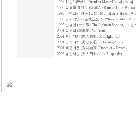
1994 취권2 (醉拳Ⅱ / Drunken MasterII) - 어머니역
1995 성룡의 홍번구 (紅番區 / Rumble in the Bronx
1995 이연걸의 영웅 (英雄 / My Father is Hero) -
1996 금지옥엽 2 (金枝玉葉 2 / Who's the Man, Who
1997 반생연 (半生緣 / The Eighteen Springs) - 고
2001 종무염 (鍾無艶 / Wu Yen)
2001 황심가기 (慌心假期 / Midnight Fly)
2001 남가여창 (男歌女唱 / Let's Sing Along)
2001 애군여몽 (愛君如夢 / Dance of a Dream)
2002 남인사십 (男人四十 / July Rhapsody)