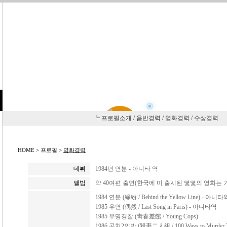
┗ 프로필소개
/
음반경력
/
영화경력
/
수상경력
HOME > 프로필 >
영화경력
데뷔
1984년 연분 - 아니타 역
앨범
약 40여편 출연(한국에 미 출시된 몇몇의 영화는 
1984 연분 (緣紛 / Behind the Yellow Line) - 아니타
1985 우연 (偶然 / Last Song in Paris) - 아니타역
1985 무명경찰 (靑春差館 / Young Cops)
1986 공처2인방 (殺妻二人組 / 100 Ways to Murder Y