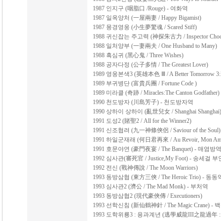
1987 인지구 (咽脂口 /Rouge) - 여화역
1987 일옥양처 (一屋兩妻 / Happy Bigamist)
1987 몽경영웅 (小生夢驚魂 / Scared Stiff)
1988 귀신잡는 주고력 (神探朱古力 / Inspector Choco
1988 일처양부 (一妻兩夫 / One Husband to Many)
1988 흑심귀 (黑心鬼 / Three Wishes)
1988 공자다정 (公子多情 / The Greatest Lover)
1989 영웅본색3 (英雄本色 Ⅲ / A Better Tomorrow 3:L
1989 부귀병단 (富貴兵團 / Fortune Code )
1989 미라클 (奇跡 / Miracles:The Canton Godfather)
1990 천도방자 (川島芳子) - 천도방자역
1990 상하이 상하이 (亂世兒女 / Shanghai Shangha
1991 도성2 (賭聖2 / All for the Winner2)
1991 신조협려 (九一神條俠侶 / Saviour of the Soul
1991 하일군재래 (何日君再來 / Au Revoir, Mon Am
1991 호문야연 (豪門夜宴 / The Banquet) - 매염방
1992 심사관(審死官 / Justice,My Foot) - 송세걸 
1992 전신 (戰神傳說 / The Moon Warriors)
1993 동방삼협 (東方三俠 / The Heroic Trio) - 동동
1993 심사관2 (濟公 / The Mad Monk) - 부처역
1993 동방삼협2 (現代豪俠傳 / Executioners)
1993 선학신침 (新仙鶴神針 / The Magic Crane) -
1993 도학위룡3 : 용과계년 (逃學威龍III之龍過年 : Fight 