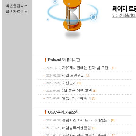
백변클럽박스
클박자료목록
Freeboard / 자유게시판
-
자유게시판에는 진짜 넘 오랜...
(2024/10/10)
[1]
-
정말 오랜만....
(2024/02/29)
[1]
-
오랜만에
(2023/11/27)
[1]
-
1월 홍콩 여행 고백
(2023/04/05)
[1]
-
얼음속의....메아리
(2023/01/03)
[1]
Q&A / 문의, 자료요청
-
클럽박스 사이트가 사라졌는...
(2021/08/22)
[5]
-
매염방국제팬클럽
(2017/10/25)
[1]
-
자유사진관은 어떻게 이용할 ...
(2011/01/16)
[1]