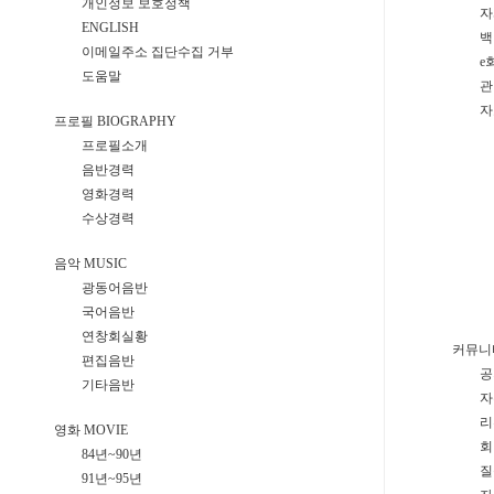
개인정보 보호정책
자
ENGLISH
백
이메일주소 집단수집 거부
e
도움말
관
자
프로필 BIOGRAPHY
프로필소개
음반경력
영화경력
수상경력
음악 MUSIC
광동어음반
국어음반
연창회실황
커뮤니티
편집음반
공
기타음반
자
리
영화 MOVIE
회
84년~90년
질
91년~95년