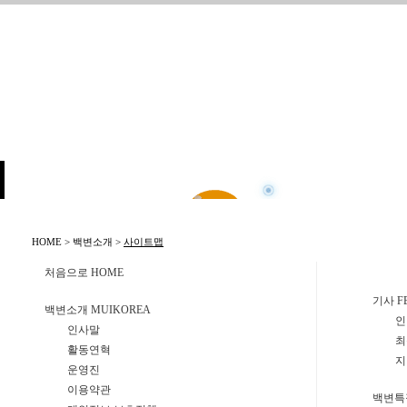
HOME > 백변소개 >
사이트맵
처음으로 HOME
기사 F
백변소개 MUIKOREA
인
인사말
최
활동연혁
지
운영진
이용약관
백변특집