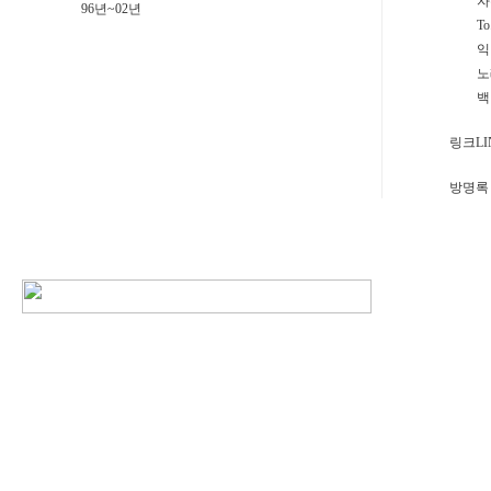
자
96년~02년
T
익
노
백
링크LI
방명록 